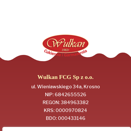
Wulkan FCG Sp z o.o.
ul. Wieniawskiego 34a, Krosno
NIP: 6842655526
REGON: 384963382
KRS: 0000970824
BDO: 000433146