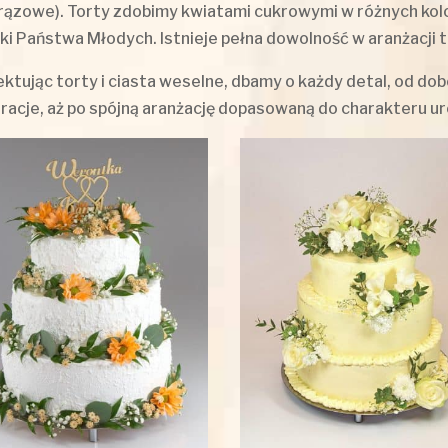
brązowe). Torty zdobimy kwiatami cukrowymi w różnych ko
rki Państwa Młodych. Istnieje pełna dowolność w aranżacji t
ektując torty i ciasta weselne, dbamy o każdy detal, od d
racje, aż po spójną aranżację dopasowaną do charakteru ur