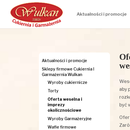
Aktualności i promocje
Of
Aktualności i promocje
we
Sklepy firmowe Cukiernia I
Garmażernia Wulkan
Wese
Wyroby cukiernicze
aby 
Torty
rozk
Oferta weselna i
być 
imprezy
okolicznościowe
Ofer
Wyroby Garmażeryjne
Zaró
Wafle firmowe