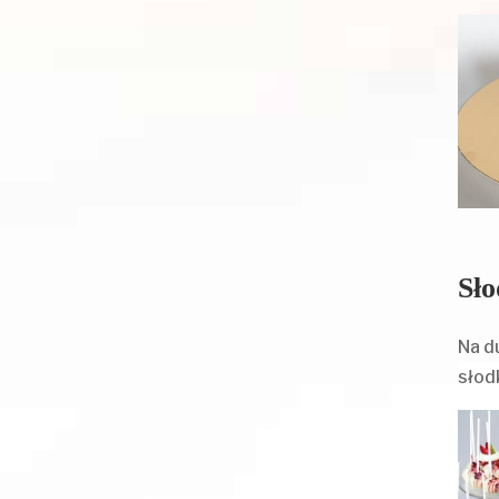
Sło
Na d
słod