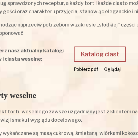
ug sprawdzonych receptur, a każdy tort i każde ciasto mo
by gości oraz charakteru przyjęcia, stanowiąc eleganckie i
odząc naprzeciw potrzebom w zakresie „słodkiej” częśc
oponować.
erz nasz aktualny katalog:
Katalog ciast
y i ciasta weselne:
Pobierz pdf
Oglądaj
ty weselne
ekt tortu weselnego zawsze uzgadniany jest z klientem n
 wizji smaku i wyglądu docelowego.
y wykańczane są masą cukrową, śmietaną, wiórkami kokoso