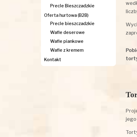
wedł
Precle Bieszczadzkie
licz
Oferta hurtowa (B2B)
Precle bieszczadzkie
Wych
Wafle deserowe
zapr
Wafle piankowe
Pobi
Wafle z kremem
tort
Kontakt
Tor
Proj
jego
Tort