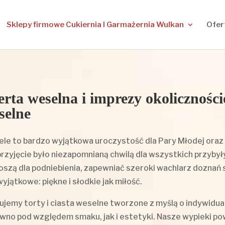
Sklepy firmowe Cukiernia I Garmażernia Wulkan
Ofer
erta weselna i imprezy okolicznościo
selne
le to bardzo wyjątkowa uroczystość dla Pary Młodej oraz i
przyjęcie było niezapomnianą chwilą dla wszystkich przyby
oszą dla podniebienia, zapewniać szeroki wachlarz doznań
wyjątkowe: piękne i słodkie jak miłość.
ujemy torty i ciasta weselne tworzone z myślą o indywidua
wno pod względem smaku, jak i estetyki. Nasze wypieki pow