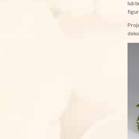
lub 
figu
Proj
deko