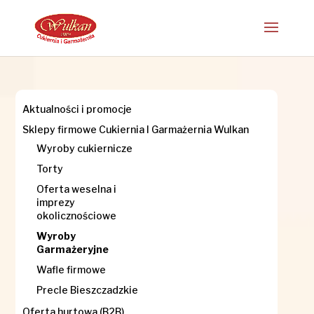
Aktualności i promocje
Sklepy firmowe Cukiernia I Garmażernia Wulkan
Wyroby cukiernicze
Torty
Oferta weselna i
imprezy
okolicznościowe
Wyroby
Garmażeryjne
Wafle firmowe
Precle Bieszczadzkie
Oferta hurtowa (B2B)