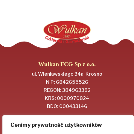
Wulkan FCG Sp z o.o.
ul. Wieniawskiego 34a, Krosno
NIP: 6842655526
REGON: 384963382
KRS: 0000970824
BDO: 000433146
Regulamin
Cenimy prywatność użytkowników
Polityka Prywatności