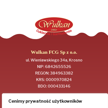
Wulkan FCG Sp z o.o.
ul. Wieniawskiego 34a, Krosno
NIP: 6842655526
REGON: 384963382
KRS: 0000970824
BDO: 000433146
Regulamin
Cenimy prywatność użytkowników
Polityka Prywatności