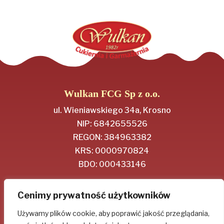
Wulkan FCG Sp z o.o.
ul. Wieniawskiego 34a, Krosno
NIP: 6842655526
REGON: 384963382
KRS: 0000970824
BDO: 000433146
Regulamin
Cenimy prywatność użytkowników
Polityka Prywatności
Używamy plików cookie, aby poprawić jakość przeglądania,