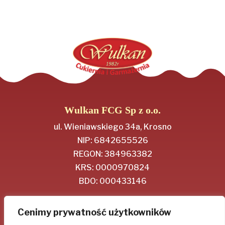
Wulkan FCG Sp z o.o.
ul. Wieniawskiego 34a, Krosno
NIP: 6842655526
REGON: 384963382
KRS: 0000970824
BDO: 000433146
Regulamin
Cenimy prywatność użytkowników
Polityka Prywatności