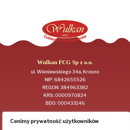
Wulkan FCG Sp z o.o.
ul. Wieniawskiego 34a, Krosno
NIP: 6842655526
REGON: 384963382
KRS: 0000970824
BDO: 000433146
Regulamin
Cenimy prywatność użytkowników
Polityka Prywatności