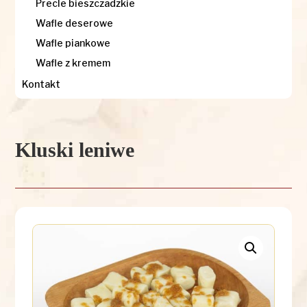
Precle bieszczadzkie
Wafle deserowe
Wafle piankowe
Wafle z kremem
Kontakt
Kluski leniwe