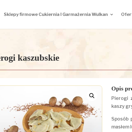
Sklepy firmowe Cukiernia I Garmażernia Wulkan
Ofer
erogi kaszubskie
Opis pr
Pierogi 
kaszy gr
Sposób p
masłem l