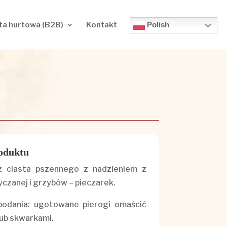
Polish
ta hurtowa (B2B)
Kontakt
oduktu
z ciasta pszennego z nadzieniem z
yczanej i grzybów – pieczarek.
odania: ugotowane pierogi omaścić
ub skwarkami.