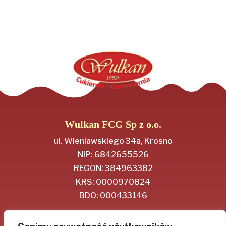
Wulkan FCG Sp z o.o.
ul. Wieniawskiego 34a, Krosno
NIP: 6842655526
REGON: 384963382
KRS: 0000970824
BDO: 000433146
Regulamin