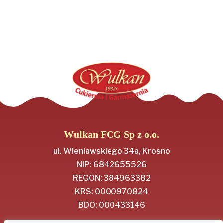
Wulkan FCG Sp z o.o.
ul. Wieniawskiego 34a, Krosno
NIP: 6842655526
REGON: 384963382
KRS: 0000970824
BDO: 000433146