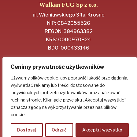
Wulkan FCG Sp z o.o.
ul. Wieniawskiego 34a, Krosno
NIP: 6842655526
REGON: 384963382
KRS: 0000970824
BDO: 000433146
Regulamin
Cenimy prywatność użytkowników
Polityka Prywatności
Używamy plików cookie, aby poprawić jakość przeglądania,
wyświetlać reklamy lub treści dostosowane do
Socjal-media
indywidualnych potrzeb użytkowników oraz analizować
ruch na stronie. Kliknięcie przycisku „Akceptuj wszystkie”
oznacza zgodę na wykorzystywanie przez nas plików
cookie.
Dostosuj
Odrzuć
Akceptuj wszystko