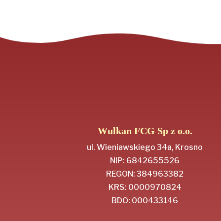
Wulkan FCG Sp z o.o.
ul. Wieniawskiego 34a, Krosno
NIP: 6842655526
REGON: 384963382
KRS: 0000970824
BDO: 000433146