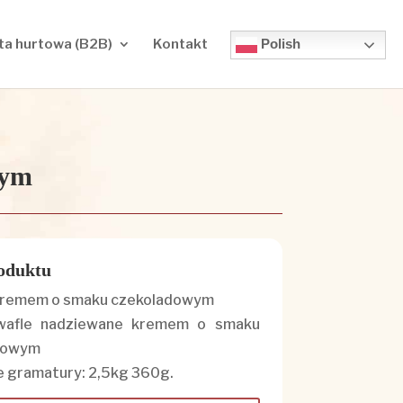
Polish
ta hurtowa (B2B)
Kontakt
wym
oduktu
kremem o smaku czekoladowym
wafle nadziewane kremem o smaku
dowym
 gramatury: 2,5kg 360g.