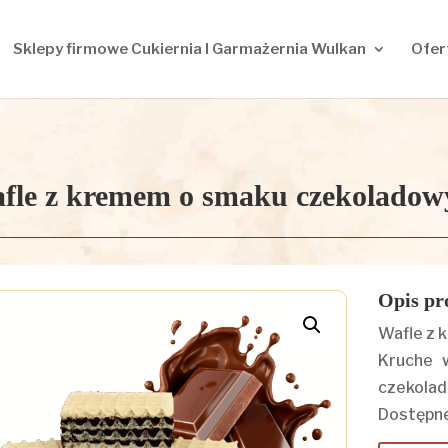
Sklepy firmowe Cukiernia I Garmażernia Wulkan
Ofer
fle z kremem o smaku czekolado
Opis pr
Wafle z 
Kruche 
czekola
Dostępne