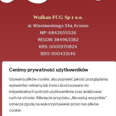
Wulkan FCG Sp z o.o.
ul. Wieniawskiego 34a, Krosno
NIP: 6842655526
REGON: 384963382
KRS: 0000970824
BDO: 000433146
Regulamin
Cenimy prywatność użytkowników
Polityka Prywatności
Używamy plików cookie, aby poprawić jakość przeglądania,
wyświetlać reklamy lub treści dostosowane do
Socjal-media
indywidualnych potrzeb użytkowników oraz analizować
ruch na stronie. Kliknięcie przycisku „Akceptuj wszystkie”
oznacza zgodę na wykorzystywanie przez nas plików
cookie.