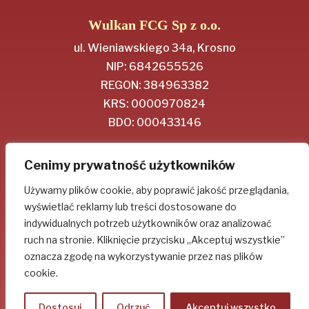
Wulkan FCG Sp z o.o.
ul. Wieniawskiego 34a, Krosno
NIP: 6842655526
REGON: 384963382
KRS: 0000970824
BDO: 000433146
Regulamin
Cenimy prywatność użytkowników
Polityka Prywatności
Używamy plików cookie, aby poprawić jakość przeglądania,
wyświetlać reklamy lub treści dostosowane do
Socjal-media
indywidualnych potrzeb użytkowników oraz analizować
ruch na stronie. Kliknięcie przycisku „Akceptuj wszystkie”
oznacza zgodę na wykorzystywanie przez nas plików
cookie.
Dostosuj
Odrzuć
Akceptuj wszystko