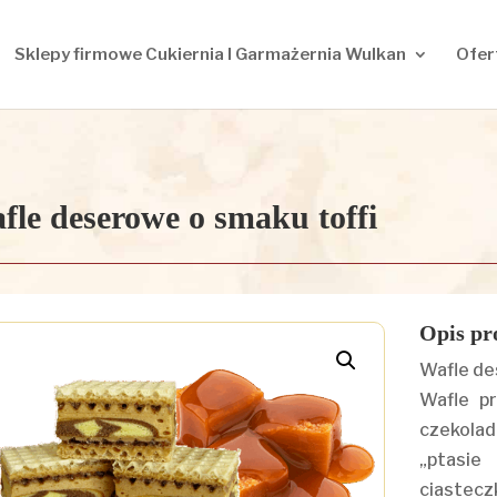
Sklepy firmowe Cukiernia I Garmażernia Wulkan
Ofer
fle deserowe o smaku toffi
Opis pr
Wafle de
Wafle p
czekolad
„ptasie
ciastecz