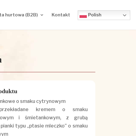
Polish
ta hurtowa (B2B)
Kontakt
m
oduktu
ankowe o smaku cytrynowym
przekładane kremem o smaku
dowym i śmietankowym, z grubą
pianki typu „ptasie mleczko” o smaku
wym