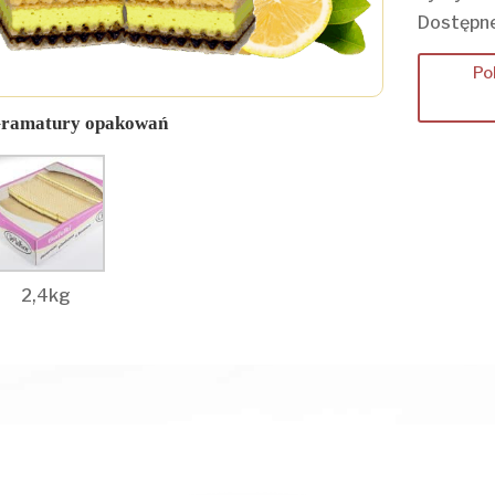
Dostępne
Po
ramatury opakowań
2,4kg