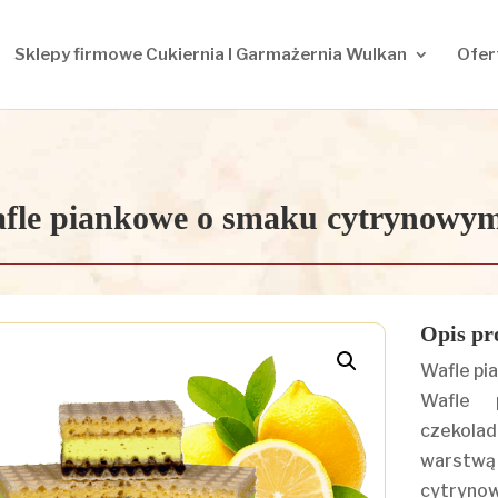
Sklepy firmowe Cukiernia I Garmażernia Wulkan
Ofer
fle piankowe o smaku cytrynowy
Opis pr
Wafle pi
Wafle 
czekola
warstwą 
cytryno