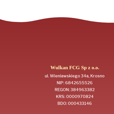
Wulkan FCG Sp z o.o.
ul. Wieniawskiego 34a, Krosno
NIP: 6842655526
REGON: 384963382
KRS: 0000970824
BDO: 000433146