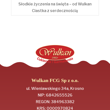
Słodkie życzenia na święta – od Wulkan
Ciastka z serdecznością
Wulkan FCG Sp z o.o.
ul. Wieniawskiego 34a, Krosno
NIP: 6842655526
REGON: 384963382
KRS: 0000970824