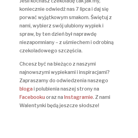
Jeśli kochasz czekoladę tak jak my,
koniecznie odwiedź nas 7 lipca i daj się
porwać wyjątkowym smakom. Świętuj z
nami, wybierz swój ulubiony wypiek i
spraw, by ten dzień był naprawdę
niezapomniany – z uśmiechem i odrobiną
czekoladowego szczęścia.
Chcesz być na bieżąco z naszymi
najnowszymi wypiekami i inspiracjami?
Zapraszamy do odwiedzenia naszego
bloga
i polubienia naszej strony na
Facebooku
oraz na
Instagramie
. Z nami
Walentynki będą jeszcze słodsze!